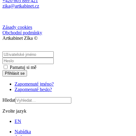
+420 603 889 421
zika@artkabinet.cz
Zásady cookies
Obchodní podmínky
Artkabinet Zíka ©
Pamatuj si mě
Přihlásit se
Zapomenuté jméno?
Zapomenuté heslo?
Hledat
Zvolte jazyk
EN
Nabídka