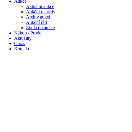
Aukce
Aktuální aukce
Aukční rekordy
Archiv aukcí
Aukční řád
Zboží do aukce
Nákup / Prodej
Aktuality
O nás
Kontakt