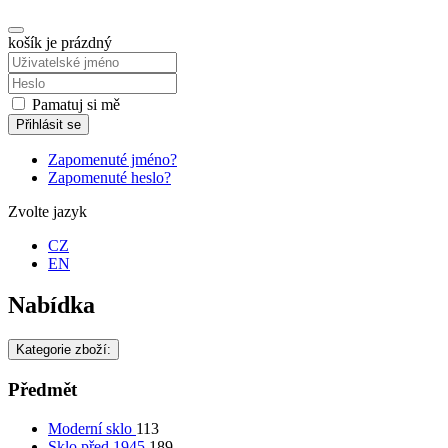
košík je prázdný
Pamatuj si mě
Přihlásit se
Zapomenuté jméno?
Zapomenuté heslo?
Zvolte jazyk
CZ
EN
Nabídka
Kategorie zboží:
Předmět
Moderní sklo
113
Sklo před 1945
189