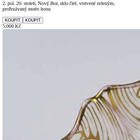
2. pol. 20. století, Nový Bor, sklo čiré, vrstvené zeleným,
prořezávaný motiv honu
KOUPIT
5.000 Kč