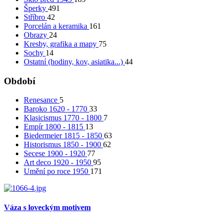
Šperky
491
Stříbro
42
Porcelán a keramika
161
Obrazy
24
Kresby, grafika a mapy
75
Sochy
14
Ostatní (hodiny, kov, asiatika...)
44
Období
Renesance
5
Baroko 1620 - 1770
33
Klasicismus 1770 - 1800
7
Empír 1800 - 1815
13
Biedermeier 1815 - 1850
63
Historismus 1850 - 1900
62
Secese 1900 - 1920
77
Art deco 1920 - 1950
95
Umění po roce 1950
171
Váza s loveckým motivem