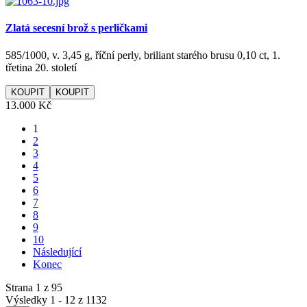
Zlatá secesní brož s perličkami
585/1000, v. 3,45 g, říční perly, briliant starého brusu 0,10 ct, 1.
třetina 20. století
KOUPIT
13.000 Kč
1
2
3
4
5
6
7
8
9
10
Následující
Konec
Strana 1 z 95
Výsledky 1 - 12 z 1132