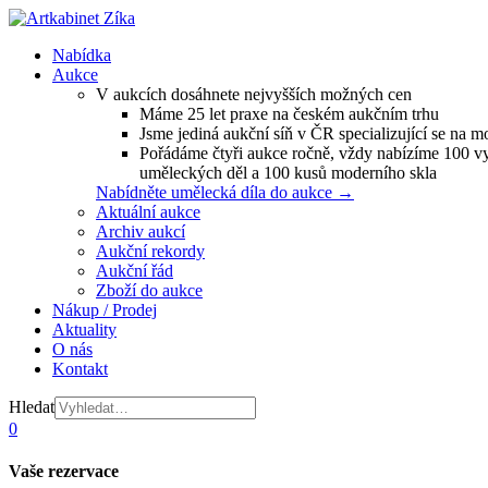
Nabídka
Aukce
V aukcích dosáhnete nejvyšších možných cen
Máme 25 let praxe na českém aukčním trhu
Jsme jediná aukční síň v ČR specializující se na m
Pořádáme čtyři aukce ročně, vždy nabízíme 100 v
uměleckých děl a 100 kusů moderního skla
Nabídněte umělecká díla do aukce →
Aktuální aukce
Archiv aukcí
Aukční rekordy
Aukční řád
Zboží do aukce
Nákup / Prodej
Aktuality
O nás
Kontakt
Hledat
0
Vaše rezervace