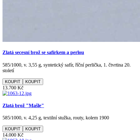
Zlatá secesní brož se safírkem a perlou
585/1000, v. 3,55 g, syntetický safír, říční perlička, 1. čtvrtina 20.
století
KOUPIT
13.700 Kč
Zlatá brož "Mašle"
585/1000, v. 4,25 g, textilní stužka, routy, kolem 1900
KOUPIT
14.000 Kč