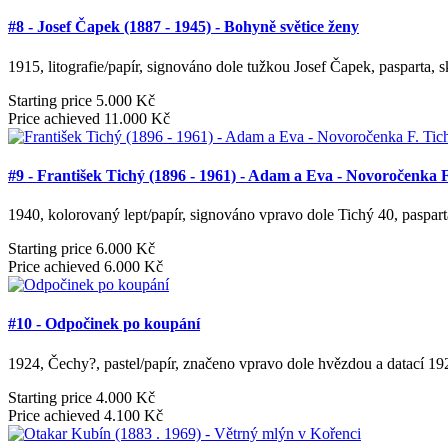
#8 - Josef Čapek (1887 - 1945) - Bohyně světice ženy
1915, litografie/papír, signováno dole tužkou Josef Čapek, pasparta, 
Starting price
5.000 Kč
Price achieved
11.000 Kč
#9 - František Tichý (1896 - 1961) - Adam a Eva - Novoročenka 
1940, kolorovaný lept/papír, signováno vpravo dole Tichý 40, paspart
Starting price
6.000 Kč
Price achieved
6.000 Kč
#10 - Odpočinek po koupání
1924, Čechy?, pastel/papír, značeno vpravo dole hvězdou a datací 19
Starting price
4.000 Kč
Price achieved
4.100 Kč