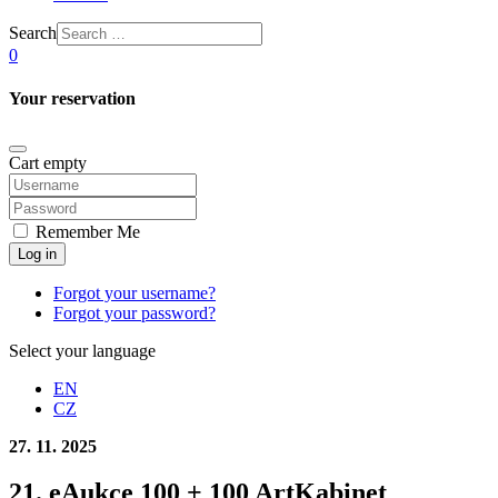
Search
0
Your reservation
Cart empty
Remember Me
Log in
Forgot your username?
Forgot your password?
Select your language
EN
CZ
27. 11. 2025
21. eAukce 100 + 100 ArtKabinet