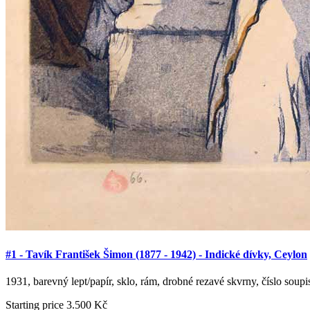
#1 - Tavík František Šimon (1877 - 1942) - Indické dívky, Ceylon
1931, barevný lept/papír, sklo, rám, drobné rezavé skvrny, číslo soup
Starting price
3.500 Kč