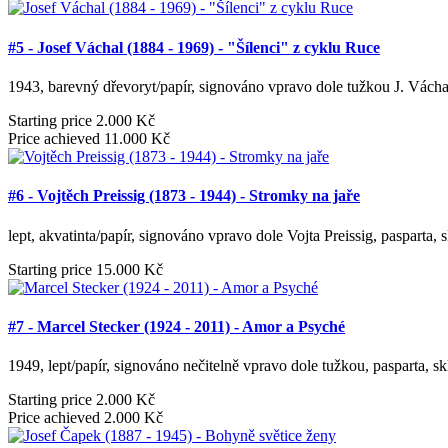
#5 - Josef Váchal (1884 - 1969) - "Šílenci" z cyklu Ruce
1943, barevný dřevoryt/papír, signováno vpravo dole tužkou J. Váchal
Starting price
2.000 Kč
Price achieved
11.000 Kč
#6 - Vojtěch Preissig (1873 - 1944) - Stromky na jaře
lept, akvatinta/papír, signováno vpravo dole Vojta Preissig, pasparta,
Starting price
15.000 Kč
#7 - Marcel Stecker (1924 - 2011) - Amor a Psyché
1949, lept/papír, signováno nečitelně vpravo dole tužkou, pasparta, sk
Starting price
2.000 Kč
Price achieved
2.000 Kč