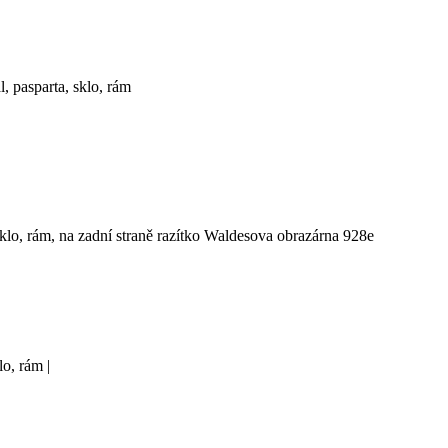
, pasparta, sklo, rám
 sklo, rám, na zadní straně razítko Waldesova obrazárna 928e
lo, rám |