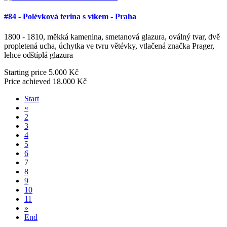
#84 - Polévková terina s víkem - Praha
1800 - 1810, měkká kamenina, smetanová glazura, oválný tvar, dvě
propletená ucha, úchytka ve tvru větévky, vtlačená značka Prager,
lehce odštíplá glazura
Starting price
5.000 Kč
Price achieved
18.000 Kč
Start
«
2
3
4
5
6
7
8
9
10
11
»
End