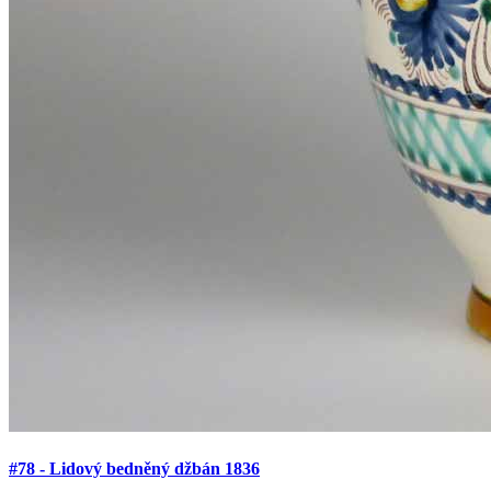
#78 - Lidový bedněný džbán 1836