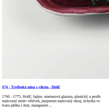
#74 - Trojboká mísa s víkem - Holíč
1760 - 1775, Holíč, fajáns, smetanová glazura, plastický a pestře
malovaný motiv větévek, purpurem malovaný okraj, úchytka ve
tvaru jablka s listy, manganem ...