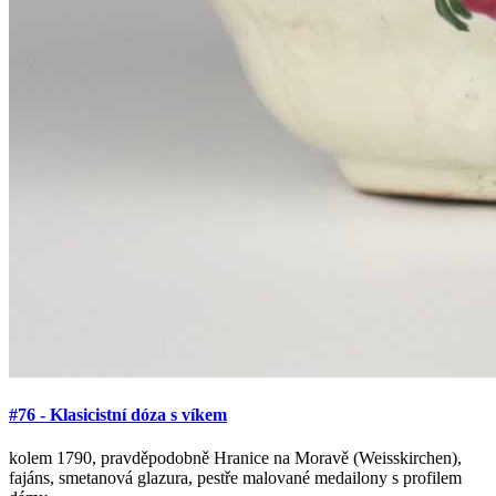
#76 - Klasicistní dóza s víkem
kolem 1790, pravděpodobně Hranice na Moravě (Weisskirchen),
fajáns, smetanová glazura, pestře malované medailony s profilem