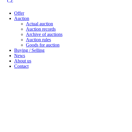
CZ
Offer
Auction
Actual auction
Auction records
Archive of auctions
Auction rules
Goods for auction
Buying / Selling
News
About us
Contact