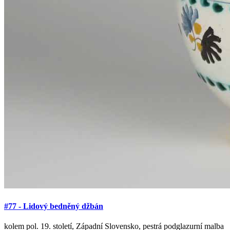
#77 - Lidový bedněný džbán
kolem pol. 19. století, Západní Slovensko, pestrá podglazurní malba